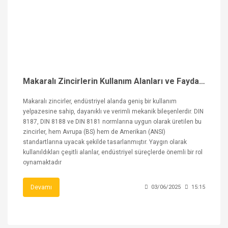
Makaralı Zincirlerin Kullanım Alanları ve Faydaları
Makaralı zincirler, endüstriyel alanda geniş bir kullanım
yelpazesine sahip, dayanıklı ve verimli mekanik bileşenlerdir. DIN
8187, DIN 8188 ve DIN 8181 normlarına uygun olarak üretilen bu
zincirler, hem Avrupa (BS) hem de Amerikan (ANSI)
standartlarına uyacak şekilde tasarlanmıştır. Yaygın olarak
kullanıldıkları çeşitli alanlar, endüstriyel süreçlerde önemli bir rol
oynamaktadır
Devamı
03/06/2025
15:15