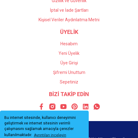
Gizlilik ve Güvenlik
İptal ve İade Şartları
Kişisel Veriler Aydınlatma Metni
ÜYELİK
Hesabım
Yeni Üyelik
Üye Girişi
Şifremi Unuttum
Sepetiniz
BİZİ TAKİP EDİN
Bu internet sitesinde, kullanıcı deneyimini
geliştirmek ve internet sitesinin verimli
çalışmasını sağlamak amacıyla çerezler
kullanılmaktadır.
Ayrıntıları inceleyin