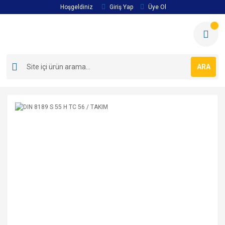
Hoşgeldiniz
Giriş Yap
Üye Ol
ARA