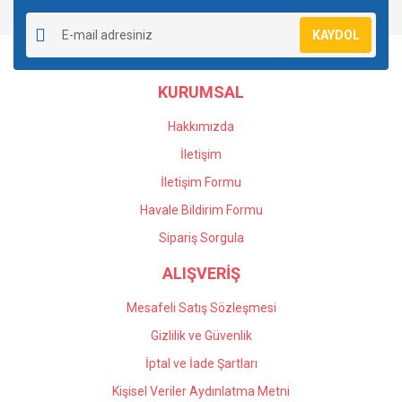
Yorum Yaz
Soru Sor
Ürün resmi kalitesiz, bozuk veya görüntülenemiyor.
KAYDOL
Ürün açıklamasında eksik bilgiler bulunuyor.
Ürün bilgilerinde hatalar bulunuyor.
KURUMSAL
Ürün fiyatı diğer sitelerden daha pahalı.
Bu ürüne benzer farklı alternatifler olmalı.
Hakkımızda
İletişim
İletişim Formu
Havale Bildirim Formu
Gönder
Sipariş Sorgula
ALIŞVERİŞ
Mesafeli Satış Sözleşmesi
Gizlilik ve Güvenlik
İptal ve İade Şartları
Kişisel Veriler Aydınlatma Metni