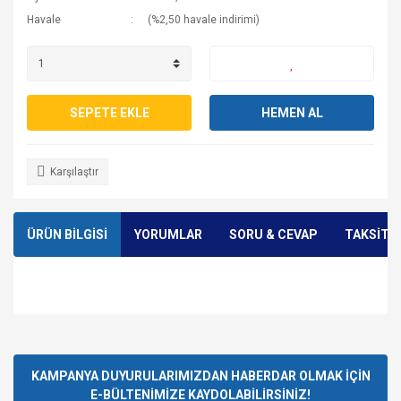
Havale
(%2,50 havale indirimi)
SEPETE EKLE
HEMEN AL
Karşılaştır
ÜRÜN BİLGİSİ
YORUMLAR
SORU & CEVAP
TAKSİT 
Bu ürünün fiyat bilgisi, resim, ürün açıklamalarında ve diğer
konularda yetersiz gördüğünüz noktaları öneri formunu
Bu ürüne ilk yorumu siz yapın!
Ürün hakkında henüz soru sorulmamış.
kullanarak tarafımıza iletebilirsiniz.
Görüş ve önerileriniz için teşekkür ederiz.
KAMPANYA DUYURULARIMIZDAN HABERDAR OLMAK İÇİN
E-BÜLTENİMİZE KAYDOLABİLİRSİNİZ!