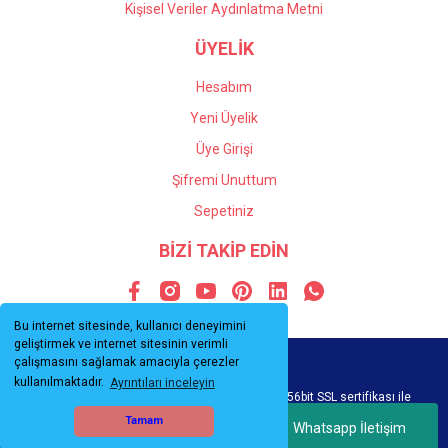
Kişisel Veriler Aydınlatma Metni
ÜYELİK
Hesabım
Yeni Üyelik
Üye Girişi
Şifremi Unuttum
Sepetiniz
BİZİ TAKİP EDİN
Bu internet sitesinde, kullanıcı deneyimini
geliştirmek ve internet sitesinin verimli
çalışmasını sağlamak amacıyla çerezler
kullanılmaktadır.
Ayrıntıları inceleyin
© Tüm hakları saklıdır. Kredi kartı bilgileriniz 256bit SSL sertifikası ile
korunmaktadır.
Tamam
Whatsapp İletişim