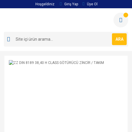
Hoşgeldiniz
Giriş Yap
Üye Ol
ARA