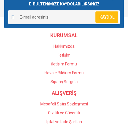
E-BÜLTENİMİZE KAYDOLABİLİRSİNİZ!
Yorum Yaz
Soru Sor
Ürün resmi kalitesiz, bozuk veya görüntülenemiyor.
KAYDOL
Ürün açıklamasında eksik bilgiler bulunuyor.
Ürün bilgilerinde hatalar bulunuyor.
KURUMSAL
Ürün fiyatı diğer sitelerden daha pahalı.
Bu ürüne benzer farklı alternatifler olmalı.
Hakkımızda
İletişim
İletişim Formu
Havale Bildirim Formu
Gönder
Sipariş Sorgula
ALIŞVERİŞ
Mesafeli Satış Sözleşmesi
Gizlilik ve Güvenlik
İptal ve İade Şartları