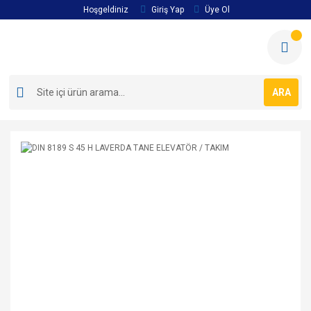
Hoşgeldiniz
Giriş Yap
Üye Ol
ARA