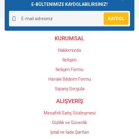
E-BÜLTENİMİZE KAYDOLABİLİRSİNİZ!
Yorum Yaz
Soru Sor
Ürün resmi kalitesiz, bozuk veya görüntülenemiyor.
KAYDOL
Ürün açıklamasında eksik bilgiler bulunuyor.
Ürün bilgilerinde hatalar bulunuyor.
KURUMSAL
Ürün fiyatı diğer sitelerden daha pahalı.
Bu ürüne benzer farklı alternatifler olmalı.
Hakkımızda
İletişim
İletişim Formu
Havale Bildirim Formu
Gönder
Sipariş Sorgula
ALIŞVERİŞ
Mesafeli Satış Sözleşmesi
Gizlilik ve Güvenlik
İptal ve İade Şartları