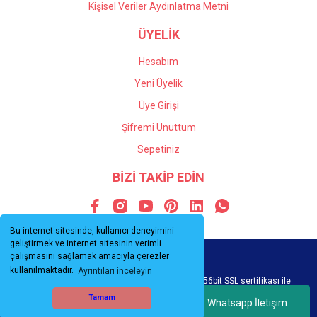
Kişisel Veriler Aydınlatma Metni
ÜYELİK
Hesabım
Yeni Üyelik
Üye Girişi
Şifremi Unuttum
Sepetiniz
BİZİ TAKİP EDİN
Bu internet sitesinde, kullanıcı deneyimini
geliştirmek ve internet sitesinin verimli
çalışmasını sağlamak amacıyla çerezler
kullanılmaktadır.
Ayrıntıları inceleyin
© Tüm hakları saklıdır. Kredi kartı bilgileriniz 256bit SSL sertifikası ile
korunmaktadır.
Tamam
Whatsapp İletişim