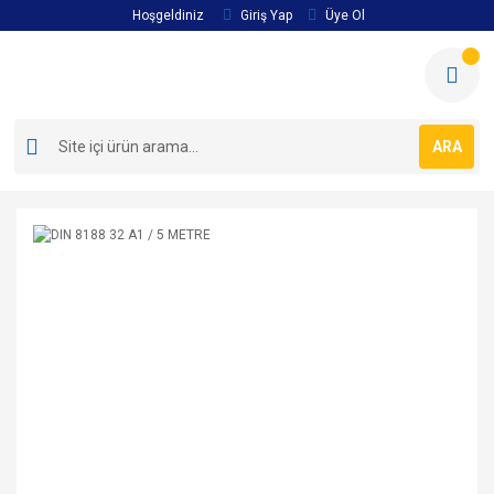
Hoşgeldiniz
Giriş Yap
Üye Ol
ARA