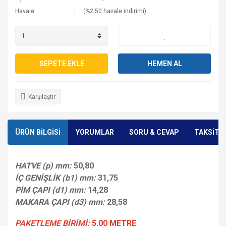
Havale
(%2,50 havale indirimi)
SEPETE EKLE
HEMEN AL
Karşılaştır
ÜRÜN BİLGİSİ
YORUMLAR
SORU & CEVAP
TAKSİT 
HATVE (p) mm:
50,80
İÇ GENİŞLİK (b1) mm:
31,75
PİM ÇAPI (d1) mm:
14,28
MAKARA ÇAPI (d3) mm:
28,58
PAKETLEME BİRİMİ:
5,00 METRE