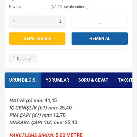
Havale
(%2,50 havale indirimi)
SEPETE EKLE
HEMEN AL
Karşılaştır
ÜRÜN BİLGİSİ
YORUMLAR
SORU & CEVAP
TAKSİT 
HATVE (p) mm:
44,45
İÇ GENİŞLİK (b1) mm:
25,40
PİM ÇAPI (d1) mm:
12,70
MAKARA ÇAPI (d3) mm:
25,40
PAKETLEME BİRİMİ:
5,00 METRE