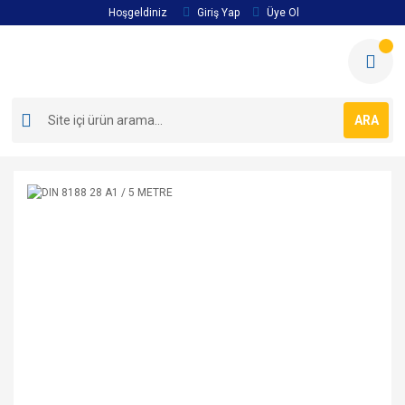
Hoşgeldiniz
Giriş Yap
Üye Ol
ARA