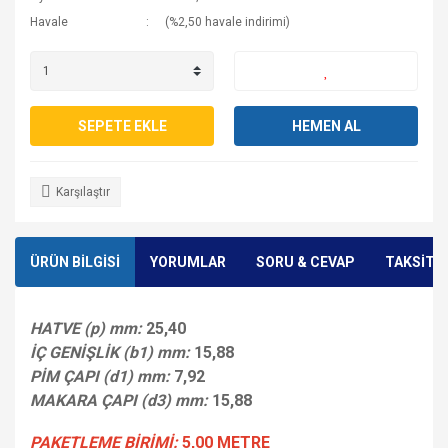
Havale
(%2,50 havale indirimi)
SEPETE EKLE
HEMEN AL
Karşılaştır
ÜRÜN BİLGİSİ
YORUMLAR
SORU & CEVAP
TAKSİT 
HATVE (p) mm:
25,40
İÇ GENİŞLİK (b1) mm:
15,88
PİM ÇAPI (d1) mm:
7,92
MAKARA ÇAPI (d3) mm:
15,88
PAKETLEME BİRİMİ:
5,00 METRE