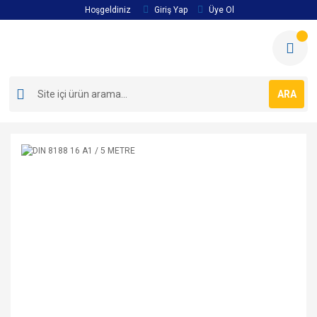
Hoşgeldiniz
Giriş Yap
Üye Ol
ARA