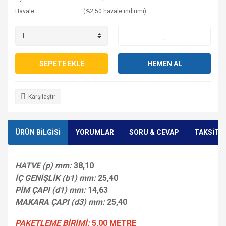
Havale
(%2,50 havale indirimi)
SEPETE EKLE
HEMEN AL
Karşılaştır
ÜRÜN BİLGİSİ
YORUMLAR
SORU & CEVAP
TAKSİT 
HATVE (p) mm:
38,10
İÇ GENİŞLİK (b1) mm:
25,40
PİM ÇAPI (d1) mm:
14,63
MAKARA ÇAPI (d3) mm:
25,40
PAKETLEME BİRİMİ:
5,00 METRE