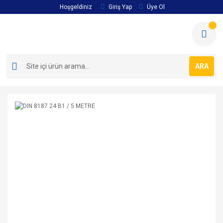
Hoşgeldiniz
Giriş Yap
Üye Ol
ARA