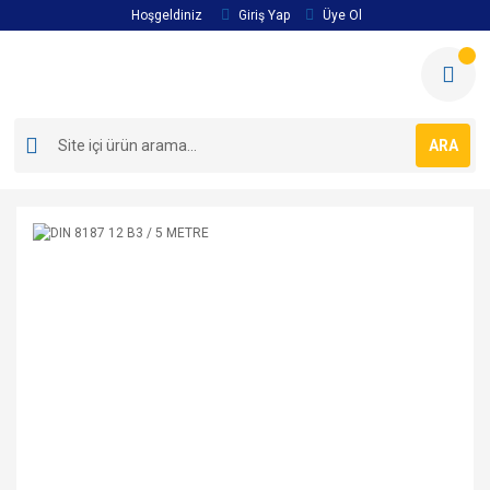
Hoşgeldiniz
Giriş Yap
Üye Ol
ARA