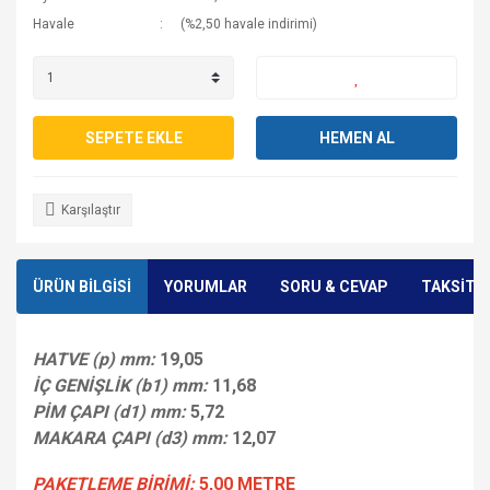
Havale
(%2,50 havale indirimi)
SEPETE EKLE
HEMEN AL
Karşılaştır
ÜRÜN BİLGİSİ
YORUMLAR
SORU & CEVAP
TAKSİT 
HATVE (p) mm:
19,05
İÇ GENİŞLİK (b1) mm:
11,68
PİM ÇAPI (d1) mm:
5,72
MAKARA ÇAPI (d3) mm:
12,07
PAKETLEME BİRİMİ:
5,00 METRE