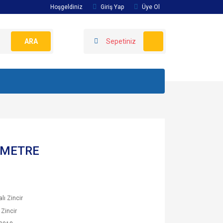
Hoşgeldiniz
Giriş Yap
Üye Ol
ARA
Sepetiniz
5 METRE
lı Zincir
Zincir