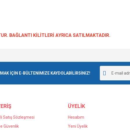
TUR. BAĞLANTI KİLİTLERİ AYRICA SATILMAKTADIR.
e diğer konularda yetersiz gördüğünüz noktaları öneri formunu kullanarak tarafımı
Bu ürüne ilk yorumu siz yapın!
Ürün hakkında henüz soru sorulmamış.
r.
K İÇİN E-BÜLTENİMİZE KAYDOLABİLİRSİNİZ!
Yorum Yaz
Soru Sor
ERİŞ
ÜYELİK
i Satış Sözleşmesi
Hesabım
 ve Güvenlik
Yeni Üyelik