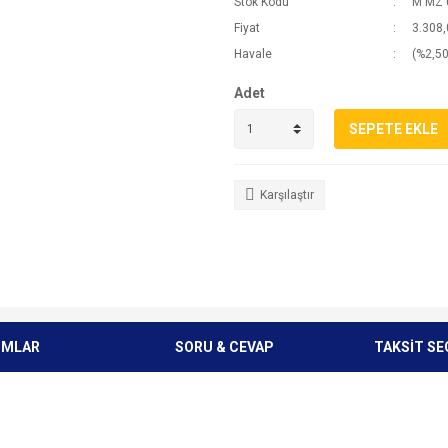
Stok Kodu
M MZ 
Fiyat
3.308,
Havale
(%2,50
Adet
SEPETE EKLE
Karşılaştır
UMLAR
SORU & CEVAP
TAKSİT SE