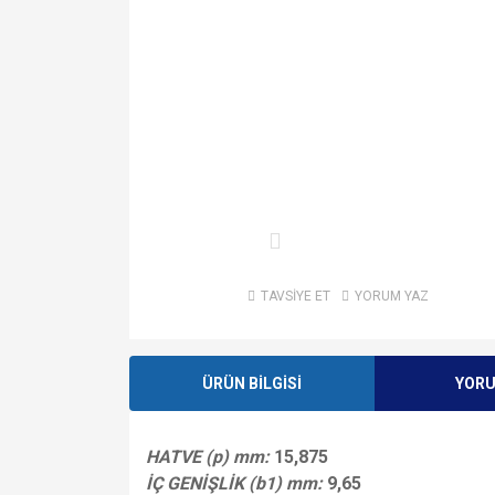
TAVSİYE ET
YORUM YAZ
ÜRÜN BİLGİSİ
YOR
HATVE (p) mm:
15,875
İÇ GENİŞLİK (b1) mm:
9,65