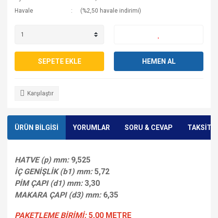
Havale
(%2,50 havale indirimi)
SEPETE EKLE
HEMEN AL
Karşılaştır
ÜRÜN BİLGİSİ
YORUMLAR
SORU & CEVAP
TAKSİT 
HATVE (p) mm:
9,525
İÇ GENİŞLİK (b1) mm:
5,72
PİM ÇAPI (d1) mm:
3,30
MAKARA ÇAPI (d3) mm:
6,35
PAKETLEME BİRİMİ:
5,00 METRE