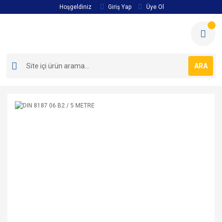
Hoşgeldiniz
Giriş Yap
Üye Ol
ARA