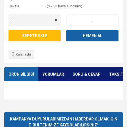
Havale
(%2,50 havale indirimi)
SEPETE EKLE
HEMEN AL
Karşılaştır
ÜRÜN BİLGİSİ
YORUMLAR
SORU & CEVAP
TAKSİT 
Bu ürünün fiyat bilgisi, resim, ürün açıklamalarında ve diğer
konularda yetersiz gördüğünüz noktaları öneri formunu
Bu ürüne ilk yorumu siz yapın!
Ürün hakkında henüz soru sorulmamış.
kullanarak tarafımıza iletebilirsiniz.
Görüş ve önerileriniz için teşekkür ederiz.
KAMPANYA DUYURULARIMIZDAN HABERDAR OLMAK İÇİN
E-BÜLTENİMİZE KAYDOLABİLİRSİNİZ!