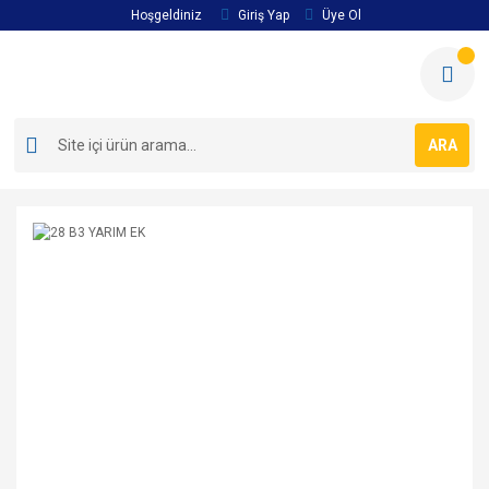
Hoşgeldiniz
Giriş Yap
Üye Ol
ARA