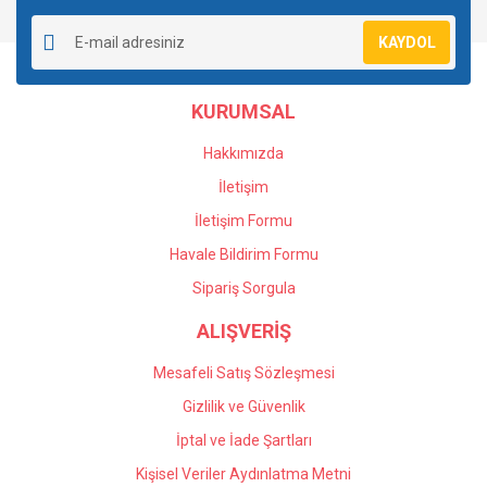
Yorum Yaz
Soru Sor
Ürün resmi kalitesiz, bozuk veya görüntülenemiyor.
KAYDOL
Ürün açıklamasında eksik bilgiler bulunuyor.
Ürün bilgilerinde hatalar bulunuyor.
KURUMSAL
Ürün fiyatı diğer sitelerden daha pahalı.
Bu ürüne benzer farklı alternatifler olmalı.
Hakkımızda
İletişim
İletişim Formu
Havale Bildirim Formu
Gönder
Sipariş Sorgula
ALIŞVERİŞ
Mesafeli Satış Sözleşmesi
Gizlilik ve Güvenlik
İptal ve İade Şartları
Kişisel Veriler Aydınlatma Metni