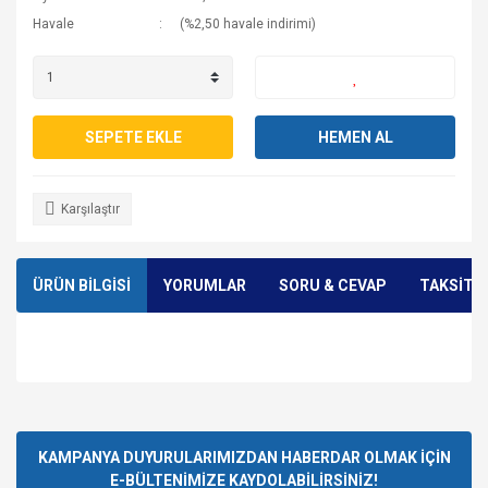
Havale
(%2,50 havale indirimi)
SEPETE EKLE
HEMEN AL
Karşılaştır
ÜRÜN BİLGİSİ
YORUMLAR
SORU & CEVAP
TAKSİT 
Bu ürünün fiyat bilgisi, resim, ürün açıklamalarında ve diğer
konularda yetersiz gördüğünüz noktaları öneri formunu
Bu ürüne ilk yorumu siz yapın!
Ürün hakkında henüz soru sorulmamış.
kullanarak tarafımıza iletebilirsiniz.
Görüş ve önerileriniz için teşekkür ederiz.
KAMPANYA DUYURULARIMIZDAN HABERDAR OLMAK İÇİN
E-BÜLTENİMİZE KAYDOLABİLİRSİNİZ!