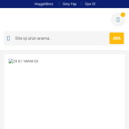
Hoşgeldiniz
Giriş Yap
Üye Ol
ARA