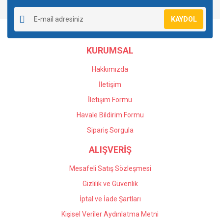
Yorum Yaz
Soru Sor
Ürün resmi kalitesiz, bozuk veya görüntülenemiyor.
KAYDOL
Ürün açıklamasında eksik bilgiler bulunuyor.
Ürün bilgilerinde hatalar bulunuyor.
KURUMSAL
Ürün fiyatı diğer sitelerden daha pahalı.
Bu ürüne benzer farklı alternatifler olmalı.
Hakkımızda
İletişim
İletişim Formu
Havale Bildirim Formu
Gönder
Sipariş Sorgula
ALIŞVERİŞ
Mesafeli Satış Sözleşmesi
Gizlilik ve Güvenlik
İptal ve İade Şartları
Kişisel Veriler Aydınlatma Metni