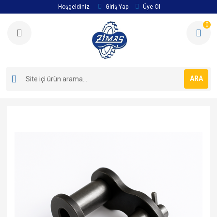
Hoşgeldiniz
Giriş Yap
Üye Ol
0
ARA