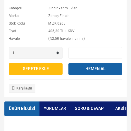
Kategori
Zincir Yarım Ekleri
Marka
Zimaş Zincir
Stok Kodu
M ZK 0205
Fiyat
405,30 TL + KDV
Havale
(%2,50 havale indirimi)
SEPETE EKLE
HEMEN AL
Karşılaştır
ÜRÜN BİLGİSİ
YORUMLAR
SORU & CEVAP
TAKSİT 