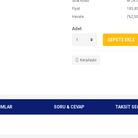
Stok Kodu
M ZK 
Fiyat
185,85
Havale
(%2,50
Adet
SEPETE EKLE
Karşılaştır
UMLAR
SORU & CEVAP
TAKSİT SE
e diğer konularda yetersiz gördüğünüz noktaları öneri formunu kullanarak tarafımı