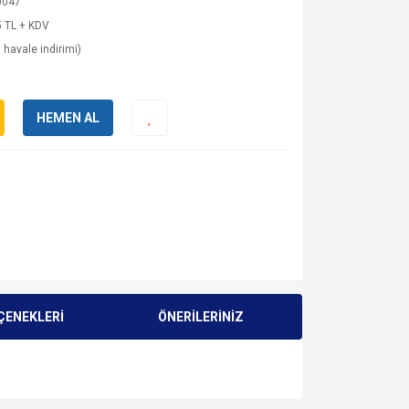
0047
 TL + KDV
 havale indirimi)
HEMEN AL
ÇENEKLERİ
ÖNERİLERİNİZ
za iletebilirsiniz.