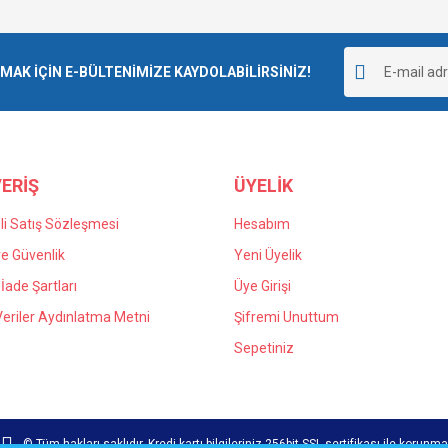
Bu ürüne ilk yorumu siz yapın!
Ürün hakkında henüz soru sorulmamış.
r.
K İÇİN E-BÜLTENİMİZE KAYDOLABİLİRSİNİZ!
Yorum Yaz
Soru Sor
ERİŞ
ÜYELİK
i Satış Sözleşmesi
Hesabım
 ve Güvenlik
Yeni Üyelik
 İade Şartları
Üye Girişi
Gönder
 Veriler Aydınlatma Metni
Şifremi Unuttum
Sepetiniz
© Tüm hakları saklıdır. Kredi kartı bilgileriniz 256bit SSL sertifikası ile korunma