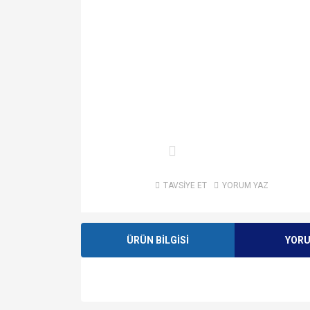
TAVSİYE ET
YORUM YAZ
ÜRÜN BİLGİSİ
YOR
Bu ürünün fiyat bilgisi, resim, ürün açıklamalarında v