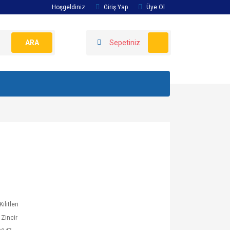
Hoşgeldiniz
Giriş Yap
Üye Ol
ARA
Sepetiniz
ilitleri
Zincir