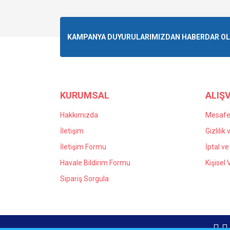
Görüş ve önerileriniz için teşekkür ederiz.
Ürün resmi kalitesiz, bozuk veya görüntülenemiyo
KAMPANYA DUYURULARIMIZDAN HABERDAR OLMA
Ürün açıklamasında eksik bilgiler bulunuyor.
Ürün bilgilerinde hatalar bulunuyor.
Ürün fiyatı diğer sitelerden daha pahalı.
Bu ürüne benzer farklı alternatifler olmalı.
KURUMSAL
ALIŞV
Hakkımızda
Mesafel
İletişim
Gizlilik
İletişim Formu
İptal ve
Havale Bildirim Formu
Kişisel
Sipariş Sorgula