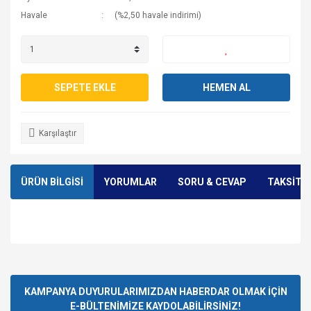
Havale
(%2,50 havale indirimi)
SEPETE EKLE
HEMEN AL
Karşılaştır
ÜRÜN BİLGİSİ
YORUMLAR
SORU & CEVAP
TAKSİT 
Bu ürünün fiyat bilgisi, resim, ürün açıklamalarında ve diğer
konularda yetersiz gördüğünüz noktaları öneri formunu
Bu ürüne ilk yorumu siz yapın!
Ürün hakkında henüz soru sorulmamış.
kullanarak tarafımıza iletebilirsiniz.
Görüş ve önerileriniz için teşekkür ederiz.
KAMPANYA DUYURULARIMIZDAN HABERDAR OLMAK İÇİN
E-BÜLTENİMİZE KAYDOLABİLİRSİNİZ!