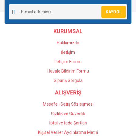
Yorum Yaz
Soru Sor
Ürün resmi kalitesiz, bozuk veya görüntülenemiyor.
KAYDOL
Ürün açıklamasında eksik bilgiler bulunuyor.
Ürün bilgilerinde hatalar bulunuyor.
KURUMSAL
Ürün fiyatı diğer sitelerden daha pahalı.
Bu ürüne benzer farklı alternatifler olmalı.
Hakkımızda
İletişim
İletişim Formu
Havale Bildirim Formu
Gönder
Sipariş Sorgula
ALIŞVERİŞ
Mesafeli Satış Sözleşmesi
Gizlilik ve Güvenlik
İptal ve İade Şartları
Kişisel Veriler Aydınlatma Metni