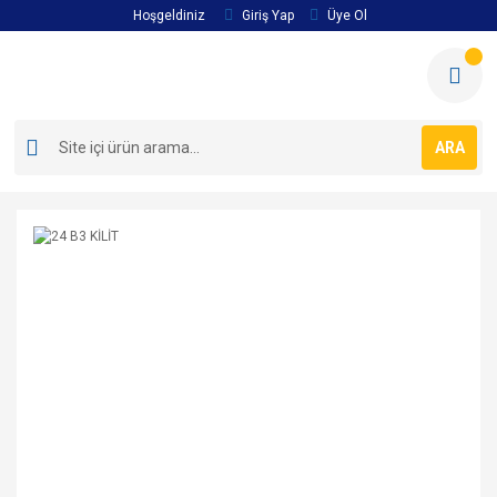
Hoşgeldiniz
Giriş Yap
Üye Ol
ARA