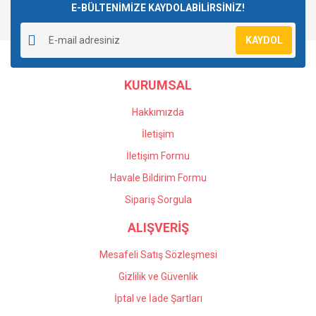
E-BÜLTENİMİZE KAYDOLABİLİRSİNİZ!
Yorum Yaz
Soru Sor
Ürün resmi kalitesiz, bozuk veya görüntülenemiyor.
KAYDOL
Ürün açıklamasında eksik bilgiler bulunuyor.
Ürün bilgilerinde hatalar bulunuyor.
KURUMSAL
Ürün fiyatı diğer sitelerden daha pahalı.
Bu ürüne benzer farklı alternatifler olmalı.
Hakkımızda
İletişim
İletişim Formu
Havale Bildirim Formu
Gönder
Sipariş Sorgula
ALIŞVERİŞ
Mesafeli Satış Sözleşmesi
Gizlilik ve Güvenlik
İptal ve İade Şartları