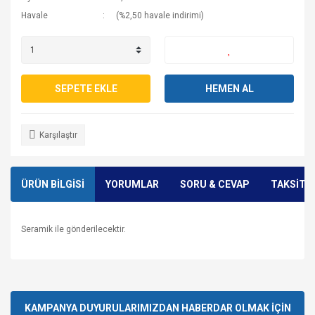
Havale
(%2,50 havale indirimi)
SEPETE EKLE
HEMEN AL
Karşılaştır
ÜRÜN BİLGİSİ
YORUMLAR
SORU & CEVAP
TAKSİT 
Seramik ile gönderilecektir.
Bu ürünün fiyat bilgisi, resim, ürün açıklamalarında ve diğer
konularda yetersiz gördüğünüz noktaları öneri formunu
Bu ürüne ilk yorumu siz yapın!
Ürün hakkında henüz soru sorulmamış.
kullanarak tarafımıza iletebilirsiniz.
Görüş ve önerileriniz için teşekkür ederiz.
KAMPANYA DUYURULARIMIZDAN HABERDAR OLMAK İÇİN