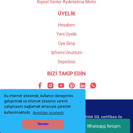
Kişisel Veriler Aydınlatma Metni
ÜYELİK
Hesabım
Yeni Üyelik
Üye Girişi
Şifremi Unuttum
Sepetiniz
BİZİ TAKİP EDİN
Bu internet sitesinde, kullanıcı deneyimini
geliştirmek ve internet sitesinin verimli
çalışmasını sağlamak amacıyla çerezler
kullanılmaktadır.
Ayrıntıları inceleyin
© Tüm hakları saklıdır. Kredi kartı bilgileriniz 256bit SSL sertifikası ile
korunmaktadır.
Tamam
Whatsapp İletişim
ile
ideasoft
e-