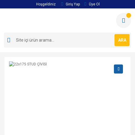
Hoşgeldiniz
Giriş Yap
Üye Ol
ARA