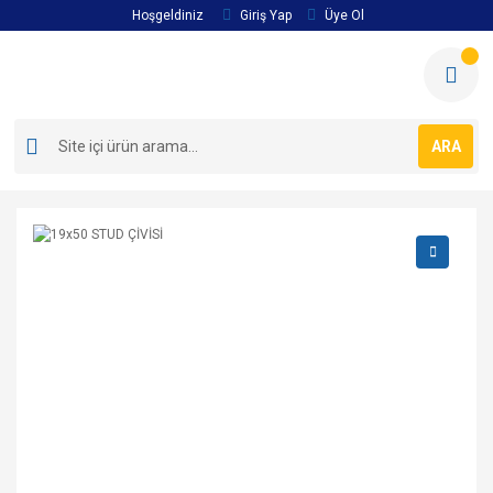
Hoşgeldiniz
Giriş Yap
Üye Ol
ARA