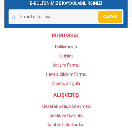
E-BÜLTENİMİZE KAYDOLABİLİRSİNİZ!
Yorum Yaz
Soru Sor
Ürün resmi kalitesiz, bozuk veya görüntülenemiyor.
KAYDOL
Ürün açıklamasında eksik bilgiler bulunuyor.
Ürün bilgilerinde hatalar bulunuyor.
KURUMSAL
Ürün fiyatı diğer sitelerden daha pahalı.
Bu ürüne benzer farklı alternatifler olmalı.
Hakkımızda
İletişim
İletişim Formu
Havale Bildirim Formu
Gönder
Sipariş Sorgula
ALIŞVERİŞ
Mesafeli Satış Sözleşmesi
Gizlilik ve Güvenlik
İptal ve İade Şartları