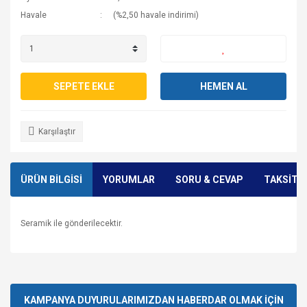
Havale
(%2,50 havale indirimi)
SEPETE EKLE
HEMEN AL
Karşılaştır
ÜRÜN BİLGİSİ
YORUMLAR
SORU & CEVAP
TAKSİT 
Seramik ile gönderilecektir.
Bu ürünün fiyat bilgisi, resim, ürün açıklamalarında ve diğer
konularda yetersiz gördüğünüz noktaları öneri formunu
Bu ürüne ilk yorumu siz yapın!
Ürün hakkında henüz soru sorulmamış.
kullanarak tarafımıza iletebilirsiniz.
Görüş ve önerileriniz için teşekkür ederiz.
KAMPANYA DUYURULARIMIZDAN HABERDAR OLMAK İÇİN