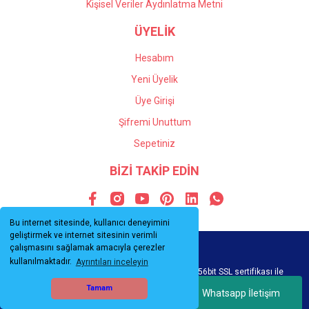
Kişisel Veriler Aydınlatma Metni
ÜYELİK
Hesabım
Yeni Üyelik
Üye Girişi
Şifremi Unuttum
Sepetiniz
BİZİ TAKİP EDİN
Bu internet sitesinde, kullanıcı deneyimini
geliştirmek ve internet sitesinin verimli
çalışmasını sağlamak amacıyla çerezler
kullanılmaktadır.
Ayrıntıları inceleyin
© Tüm hakları saklıdır. Kredi kartı bilgileriniz 256bit SSL sertifikası ile
korunmaktadır.
Tamam
Whatsapp İletişim
ile
ideasoft
e-