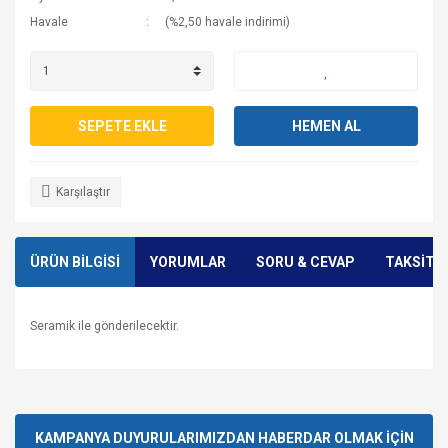
Havale
(%2,50 havale indirimi)
SEPETE EKLE
HEMEN AL
Karşılaştır
ÜRÜN BİLGİSİ
YORUMLAR
SORU & CEVAP
TAKSİT 
Seramik ile gönderilecektir.
Bu ürünün fiyat bilgisi, resim, ürün açıklamalarında ve diğer
konularda yetersiz gördüğünüz noktaları öneri formunu
Bu ürüne ilk yorumu siz yapın!
Ürün hakkında henüz soru sorulmamış.
kullanarak tarafımıza iletebilirsiniz.
Görüş ve önerileriniz için teşekkür ederiz.
KAMPANYA DUYURULARIMIZDAN HABERDAR OLMAK İÇİN