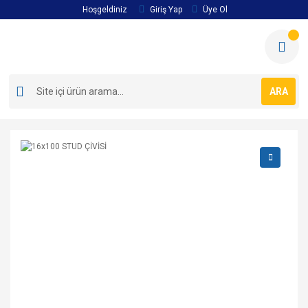
Hoşgeldiniz
Giriş Yap
Üye Ol
ARA