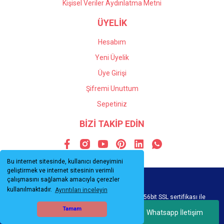
Kişisel Veriler Aydınlatma Metni
ÜYELİK
Hesabım
Yeni Üyelik
Üye Girişi
Şifremi Unuttum
Sepetiniz
BİZİ TAKİP EDİN
Bu internet sitesinde, kullanıcı deneyimini
geliştirmek ve internet sitesinin verimli
çalışmasını sağlamak amacıyla çerezler
kullanılmaktadır.
Ayrıntıları inceleyin
© Tüm hakları saklıdır. Kredi kartı bilgileriniz 256bit SSL sertifikası ile
korunmaktadır.
Tamam
Whatsapp İletişim
ile
ideasoft
e-