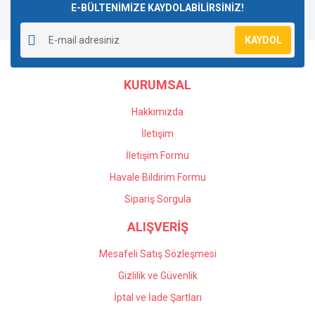
E-BÜLTENİMİZE KAYDOLABİLİRSİNİZ!
Yorum Yaz
Soru Sor
Ürün resmi kalitesiz, bozuk veya görüntülenemiyor.
KAYDOL
Ürün açıklamasında eksik bilgiler bulunuyor.
Ürün bilgilerinde hatalar bulunuyor.
KURUMSAL
Ürün fiyatı diğer sitelerden daha pahalı.
Bu ürüne benzer farklı alternatifler olmalı.
Hakkımızda
İletişim
İletişim Formu
Havale Bildirim Formu
Gönder
Sipariş Sorgula
ALIŞVERİŞ
Mesafeli Satış Sözleşmesi
Gizlilik ve Güvenlik
İptal ve İade Şartları