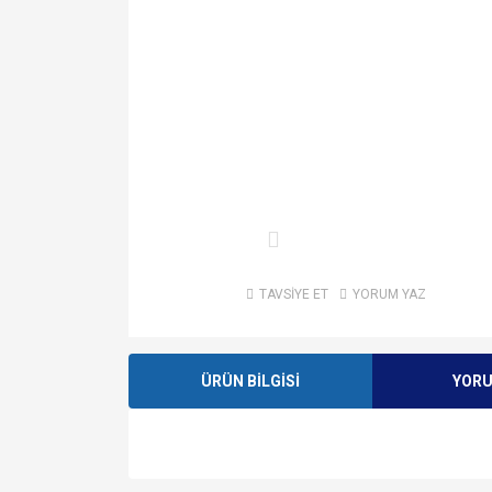
TAVSİYE ET
YORUM YAZ
ÜRÜN BİLGİSİ
YOR
Bu ürünün fiyat bilgisi, resim, ürün açıklamalarında v