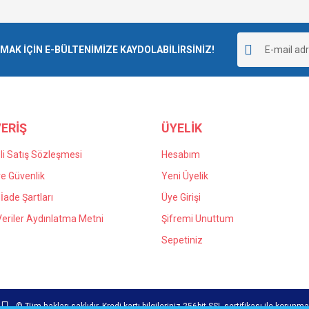
Bu ürüne ilk yorumu siz yapın!
Ürün hakkında henüz soru sorulmamış.
r.
K İÇİN E-BÜLTENİMİZE KAYDOLABİLİRSİNİZ!
Yorum Yaz
Soru Sor
ERİŞ
ÜYELİK
i Satış Sözleşmesi
Hesabım
 ve Güvenlik
Yeni Üyelik
 İade Şartları
Üye Girişi
Gönder
 Veriler Aydınlatma Metni
Şifremi Unuttum
Sepetiniz
© Tüm hakları saklıdır. Kredi kartı bilgileriniz 256bit SSL sertifikası ile korunma