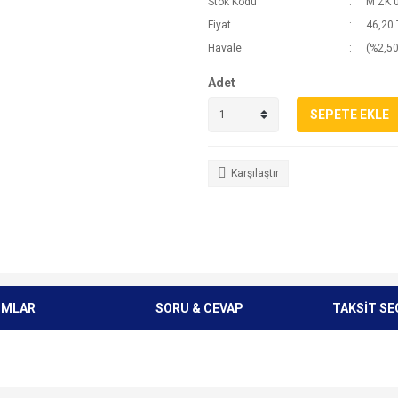
Stok Kodu
M ZK 
Fiyat
46,20 
Havale
(%2,50
Adet
SEPETE EKLE
Karşılaştır
UMLAR
SORU & CEVAP
TAKSİT SE
e diğer konularda yetersiz gördüğünüz noktaları öneri formunu kullanarak tarafımı