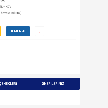
0005
TL + KDV
 havale indirimi)
HEMEN AL
ÇENEKLERİ
ÖNERİLERİNİZ
za iletebilirsiniz.