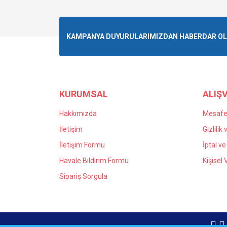
Görüş ve önerileriniz için teşekkür ederiz.
Ürün resmi kalitesiz, bozuk veya görüntülenemiyo
KAMPANYA DUYURULARIMIZDAN HABERDAR OLMA
Ürün açıklamasında eksik bilgiler bulunuyor.
Ürün bilgilerinde hatalar bulunuyor.
Ürün fiyatı diğer sitelerden daha pahalı.
Bu ürüne benzer farklı alternatifler olmalı.
KURUMSAL
ALIŞV
Hakkımızda
Mesafel
İletişim
Gizlilik
İletişim Formu
İptal ve
Havale Bildirim Formu
Kişisel
Sipariş Sorgula