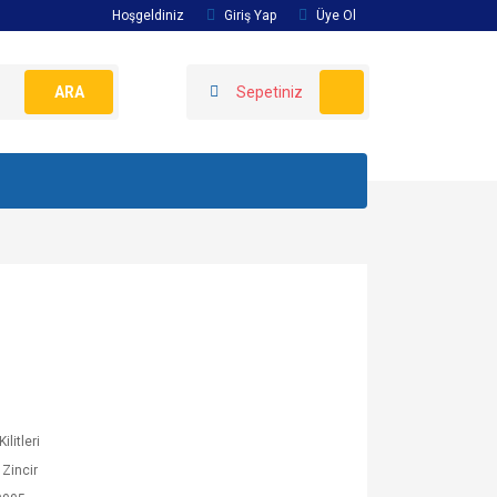
Hoşgeldiniz
Giriş Yap
Üye Ol
ARA
Sepetiniz
ilitleri
Zincir