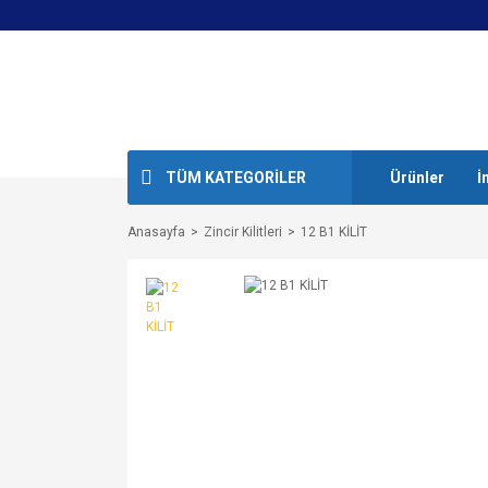
TÜM KATEGORİLER
Ürünler
İ
Anasayfa
Zincir Kilitleri
12 B1 KİLİT