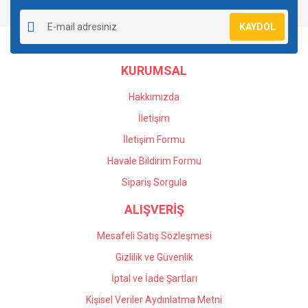
Yorum Yaz
Soru Sor
Ürün resmi kalitesiz, bozuk veya görüntülenemiyor.
KAYDOL
Ürün açıklamasında eksik bilgiler bulunuyor.
Ürün bilgilerinde hatalar bulunuyor.
KURUMSAL
Ürün fiyatı diğer sitelerden daha pahalı.
Bu ürüne benzer farklı alternatifler olmalı.
Hakkımızda
İletişim
İletişim Formu
Havale Bildirim Formu
Gönder
Sipariş Sorgula
ALIŞVERİŞ
Mesafeli Satış Sözleşmesi
Gizlilik ve Güvenlik
İptal ve İade Şartları
Kişisel Veriler Aydınlatma Metni