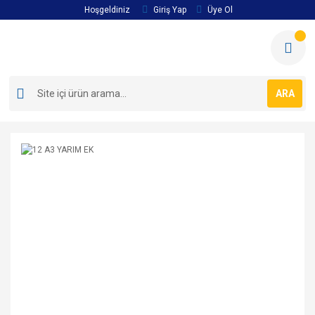
Hoşgeldiniz
Giriş Yap
Üye Ol
ARA