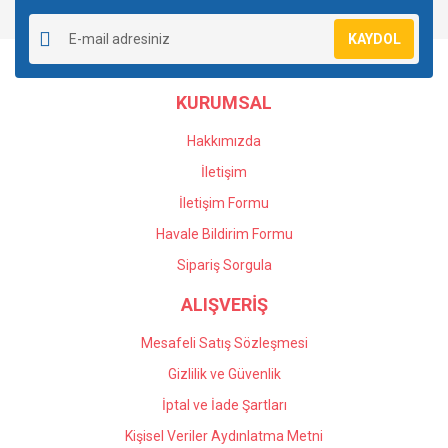
Yorum Yaz
Soru Sor
Ürün resmi kalitesiz, bozuk veya görüntülenemiyor.
KAYDOL
Ürün açıklamasında eksik bilgiler bulunuyor.
Ürün bilgilerinde hatalar bulunuyor.
KURUMSAL
Ürün fiyatı diğer sitelerden daha pahalı.
Bu ürüne benzer farklı alternatifler olmalı.
Hakkımızda
İletişim
İletişim Formu
Havale Bildirim Formu
Gönder
Sipariş Sorgula
ALIŞVERİŞ
Mesafeli Satış Sözleşmesi
Gizlilik ve Güvenlik
İptal ve İade Şartları
Kişisel Veriler Aydınlatma Metni