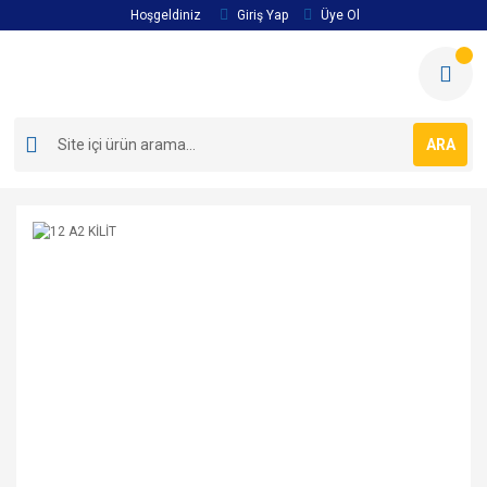
Hoşgeldiniz
Giriş Yap
Üye Ol
ARA