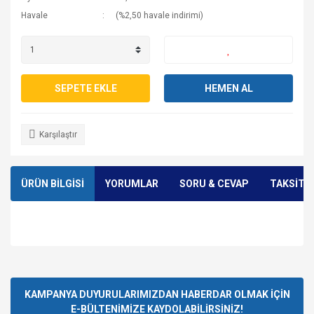
Havale
(%2,50 havale indirimi)
SEPETE EKLE
HEMEN AL
Karşılaştır
ÜRÜN BİLGİSİ
YORUMLAR
SORU & CEVAP
TAKSİT 
Bu ürünün fiyat bilgisi, resim, ürün açıklamalarında ve diğer
konularda yetersiz gördüğünüz noktaları öneri formunu
Bu ürüne ilk yorumu siz yapın!
Ürün hakkında henüz soru sorulmamış.
kullanarak tarafımıza iletebilirsiniz.
Görüş ve önerileriniz için teşekkür ederiz.
KAMPANYA DUYURULARIMIZDAN HABERDAR OLMAK İÇİN
E-BÜLTENİMİZE KAYDOLABİLİRSİNİZ!