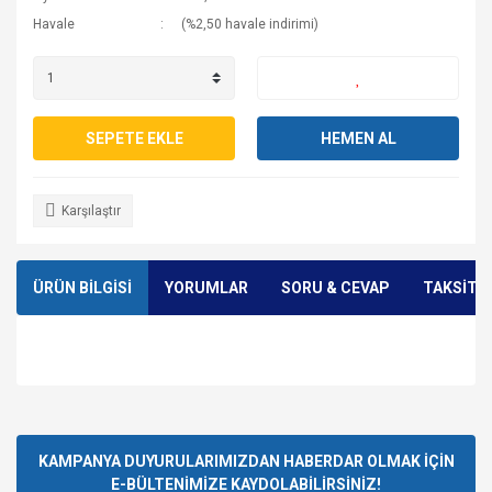
Havale
(%2,50 havale indirimi)
SEPETE EKLE
HEMEN AL
Karşılaştır
ÜRÜN BİLGİSİ
YORUMLAR
SORU & CEVAP
TAKSİT 
Bu ürünün fiyat bilgisi, resim, ürün açıklamalarında ve diğer
konularda yetersiz gördüğünüz noktaları öneri formunu
Bu ürüne ilk yorumu siz yapın!
Ürün hakkında henüz soru sorulmamış.
kullanarak tarafımıza iletebilirsiniz.
Görüş ve önerileriniz için teşekkür ederiz.
KAMPANYA DUYURULARIMIZDAN HABERDAR OLMAK İÇİN
E-BÜLTENİMİZE KAYDOLABİLİRSİNİZ!