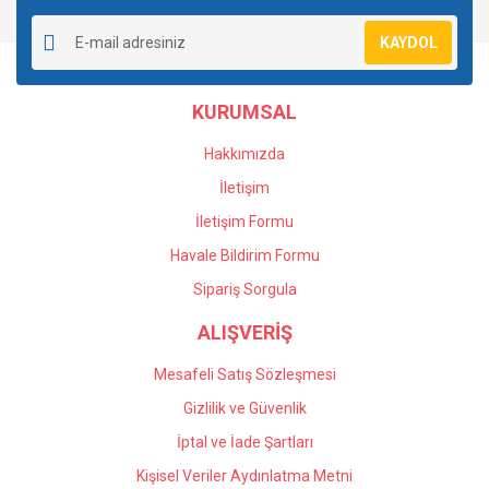
Yorum Yaz
Soru Sor
Ürün resmi kalitesiz, bozuk veya görüntülenemiyor.
KAYDOL
Ürün açıklamasında eksik bilgiler bulunuyor.
Ürün bilgilerinde hatalar bulunuyor.
KURUMSAL
Ürün fiyatı diğer sitelerden daha pahalı.
Bu ürüne benzer farklı alternatifler olmalı.
Hakkımızda
İletişim
İletişim Formu
Havale Bildirim Formu
Gönder
Sipariş Sorgula
ALIŞVERİŞ
Mesafeli Satış Sözleşmesi
Gizlilik ve Güvenlik
İptal ve İade Şartları
Kişisel Veriler Aydınlatma Metni