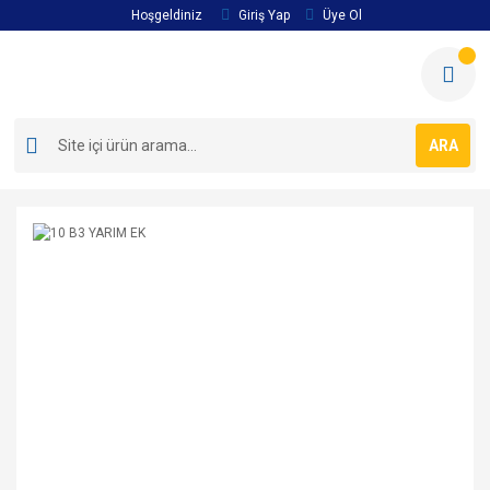
Hoşgeldiniz
Giriş Yap
Üye Ol
ARA