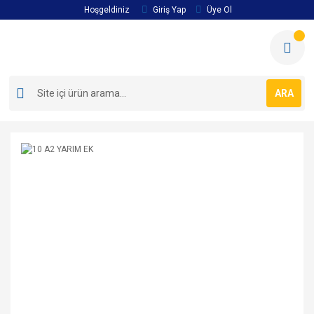
Hoşgeldiniz
Giriş Yap
Üye Ol
ARA