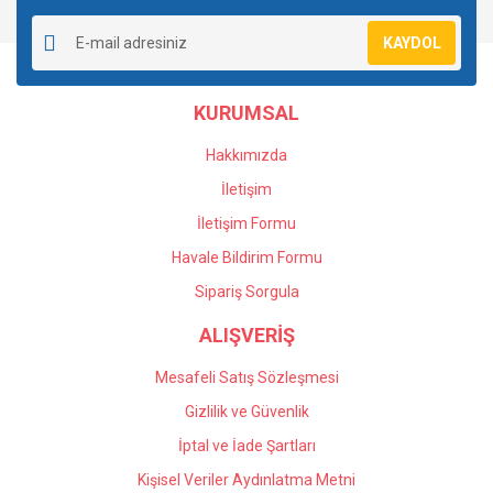
Yorum Yaz
Soru Sor
Ürün resmi kalitesiz, bozuk veya görüntülenemiyor.
KAYDOL
Ürün açıklamasında eksik bilgiler bulunuyor.
Ürün bilgilerinde hatalar bulunuyor.
KURUMSAL
Ürün fiyatı diğer sitelerden daha pahalı.
Bu ürüne benzer farklı alternatifler olmalı.
Hakkımızda
İletişim
İletişim Formu
Havale Bildirim Formu
Gönder
Sipariş Sorgula
ALIŞVERİŞ
Mesafeli Satış Sözleşmesi
Gizlilik ve Güvenlik
İptal ve İade Şartları
Kişisel Veriler Aydınlatma Metni