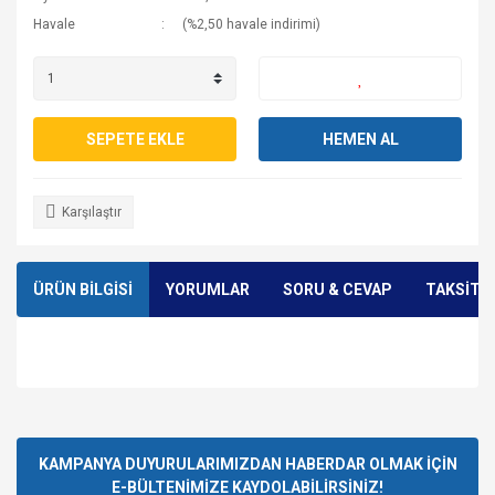
Havale
(%2,50 havale indirimi)
SEPETE EKLE
HEMEN AL
Karşılaştır
ÜRÜN BİLGİSİ
YORUMLAR
SORU & CEVAP
TAKSİT 
Bu ürünün fiyat bilgisi, resim, ürün açıklamalarında ve diğer
konularda yetersiz gördüğünüz noktaları öneri formunu
Bu ürüne ilk yorumu siz yapın!
Ürün hakkında henüz soru sorulmamış.
kullanarak tarafımıza iletebilirsiniz.
Görüş ve önerileriniz için teşekkür ederiz.
KAMPANYA DUYURULARIMIZDAN HABERDAR OLMAK İÇİN
E-BÜLTENİMİZE KAYDOLABİLİRSİNİZ!