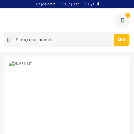
Hoşgeldiniz
Giriş Yap
Üye Ol
ARA