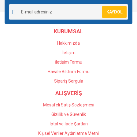
Yorum Yaz
Soru Sor
Ürün resmi kalitesiz, bozuk veya görüntülenemiyor.
KAYDOL
Ürün açıklamasında eksik bilgiler bulunuyor.
Ürün bilgilerinde hatalar bulunuyor.
KURUMSAL
Ürün fiyatı diğer sitelerden daha pahalı.
Bu ürüne benzer farklı alternatifler olmalı.
Hakkımızda
İletişim
İletişim Formu
Havale Bildirim Formu
Gönder
Sipariş Sorgula
ALIŞVERİŞ
Mesafeli Satış Sözleşmesi
Gizlilik ve Güvenlik
İptal ve İade Şartları
Kişisel Veriler Aydınlatma Metni